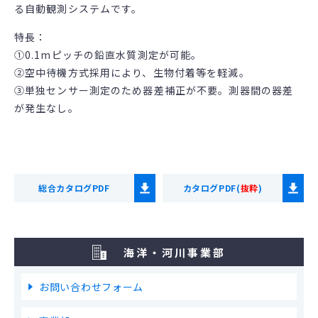
る自動観測システムです。
特長：
①0.1mピッチの鉛直水質測定が可能。
②空中待機方式採用により、生物付着等を軽減。
③単独センサー測定のため器差補正が不要。測器間の器差
が発生なし。
総合カタログPDF
カタログPDF(
抜粋
)
海洋・河川事業部
お問い合わせフォーム