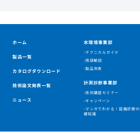
ホーム
水環境事業部
-テクニカルガイド
製品一覧
-用語解説
-製品年表
カタログダウンロード
計測診断事業部
技術論文発表一覧
-技術講座セミナー
ニュース
-キャンペーン
-マンガでわかる！設備診断の
礎知識