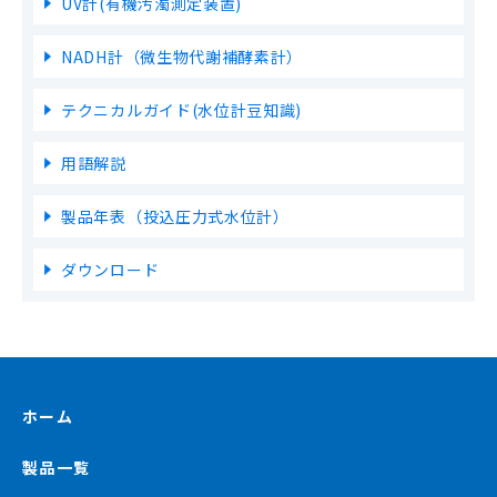
UV計(有機汚濁測定装置)
NADH計（微生物代謝補酵素計）
テクニカルガイド(水位計豆知識)
用語解説
製品年表（投込圧力式水位計）
ダウンロード
ホーム
製品一覧