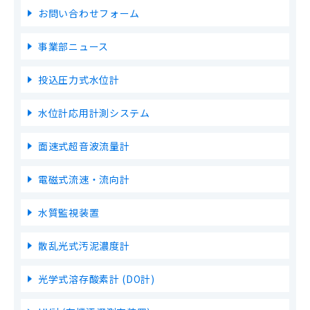
お問い合わせフォーム
事業部ニュース
投込圧力式水位計
水位計応用計測システム
面速式超音波流量計
電磁式流速・流向計
水質監視装置
散乱光式汚泥濃度計
光学式溶存酸素計 (DO計)