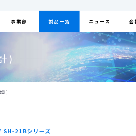
事業部
製品一覧
ニュース
会
計)
度計)
® SH-21Bシリーズ