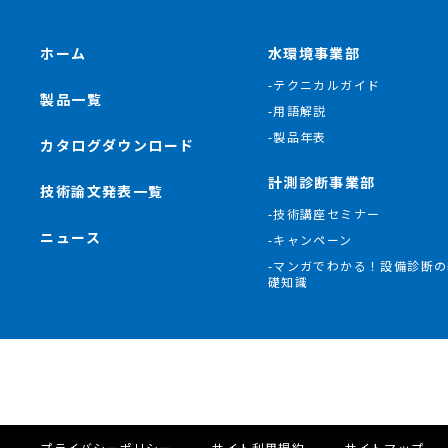
ホーム
水環境事業部
-テクニカルガイド
製品一覧
-用語解説
-製品年表
カタログダウンロード
計測診断事業部
技術論文発表一覧
-技術講座セミナー
ニュース
-キャンペーン
-マンガでわかる！設備診断の
礎知識
プライバシーポリシー
サイト利用規約
サイトマップ