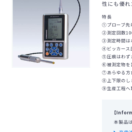
性にも優れた
特長
①プローブ先
②測定回数1
③測定時間は
④ビッカース
⑤圧痕はわずか
⑥被測定物を
⑦あらゆる方
⑧上下限のし
⑨生産工程へ
【Infor
本製品は