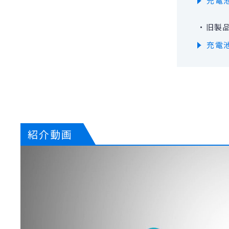
充電池
・旧製
充電池
紹介動画