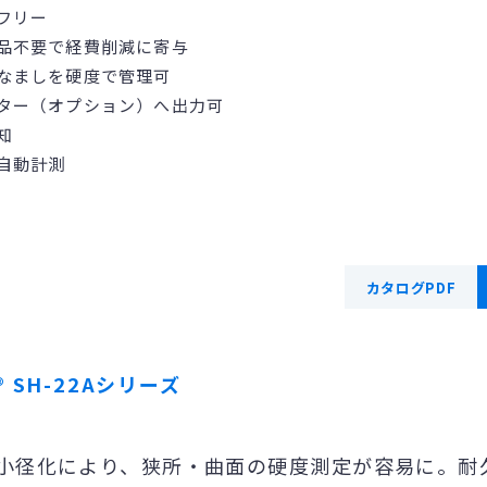
フリー
品不要で経費削減に寄与
なましを硬度で管理可
ター（オプション）へ出力可
知
自動計測
カタログPDF
® SH-22Aシリーズ
小径化により、狭所・曲面の硬度測定が容易に。耐