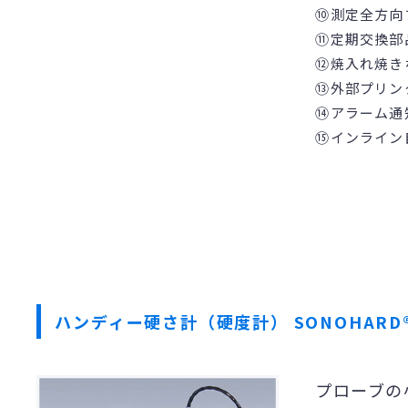
⑩測定全方向
⑪定期交換部
⑫焼入れ焼き
⑬外部プリン
⑭アラーム通
⑮インライン
ハンディー硬さ計（硬度計）
SONOHARD
プローブの