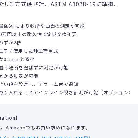
UCI方式硬さ計。ASTM A1038-19に準拠。
端径8Φにより狭所や曲面の測定が可能
00万回以上の耐久性で定期交換不要
わずか2秒
圧子を使用した静圧荷重式
0.1mmと微小
置く場所を選ばずに測定が可能
向から測定が可能
きい値を設定し、アラーム音で通知
取り入れることでインライン硬さ計測が可能（オプション）
mation】
、Amazonでもお買い求めになれます。