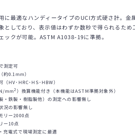
用に最適なハンディータイプのUCI方式硬さ計。金
象としており、表示値はわずか数秒で得られるため
ックが可能。ASTM A1038-19に準拠。
で測定可
約0.1mm）
（HV･HRC･HS･HBW）
2
N/mm
）換算機能付き（本機能はASTM準拠対象外）
製・鉄製・樹脂製他）の測定への影響無し
状況の影響無し
リー2000点
リー10点
・充電式で現場測定に最適