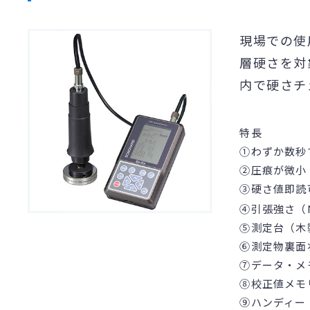
現場での使
層硬さを対
内で硬さチェ
特長
①わずか数秒
②圧痕が微小（
③硬さ値即読可
④引張強さ（
⑤測定台（木
⑥測定物裏面
⑦データ・メモ
⑧校正値メモ
⑨ハンディー