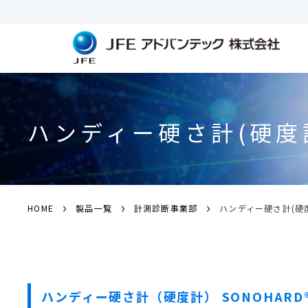
ハンディー硬さ計(硬度
›
›
›
HOME
製品一覧
計測診断事業部
ハンディー硬さ計(硬
ハンディー硬さ計（硬度計）
SONOHARD