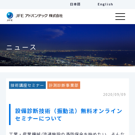
日本語
English
ニュース
技術講座セミナー
計測診断事業部
2020/09/09
設備診断技術（振動法）無料オンライン
セミナーについて
工業・産業機械/流通施設の予防保全を始めたい、そんな