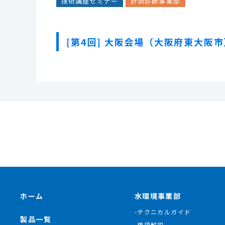
技術講座セミナー
計測診断事業部
[第4回] 大阪会場（大阪府東大阪市
ホーム
水環境事業部
-テクニカルガイド
製品一覧
-用語解説