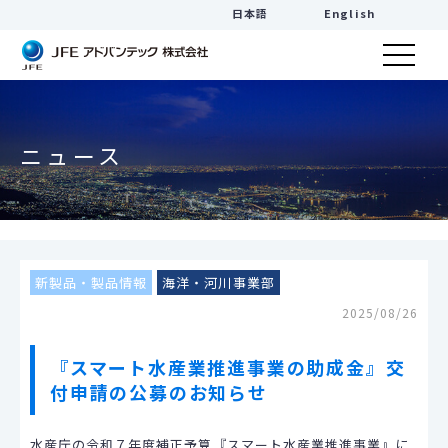
日本語
English
ニュース
新製品・製品情報
海洋・河川事業部
2025/08/26
『スマート水産業推進事業の助成金』交
付申請の公募のお知らせ
水産庁の令和７年度補正予算『スマート水産業推進事業』に