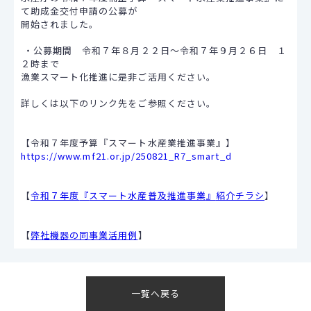
て助成金交付申請の公募が
開始されました。
・公募期間 令和７年８月２２日～令和７年９月２６日 １
２時まで
漁業スマート化推進に是非ご活用ください。
詳しくは以下のリンク先をご参照ください。
【令和７年度予算『スマート水産業推進事業』】
https://www.mf21.or.jp/250821_R7_smart_d
【
令和７年度
『
スマート水産普及推進事業
』
紹介チラシ
】
【
弊社機器の同事業活用
例
】
一覧へ戻る