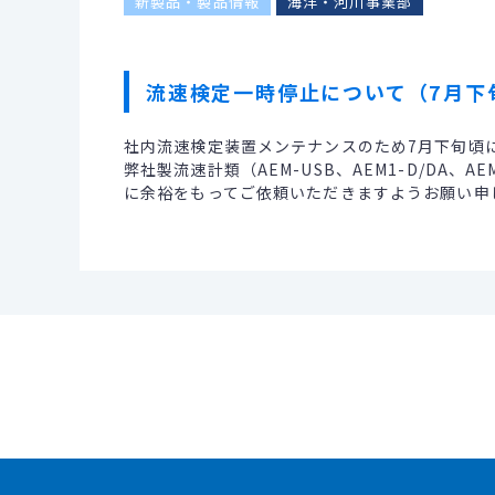
新製品・製品情報
海洋・河川事業部
流速検定一時停止について（7月下
社内流速検定装置メンテナンスのため7月下旬頃
弊社製流速計類（AEM-USB、AEM1-D/DA、
に余裕をもってご依頼いただきますようお願い申