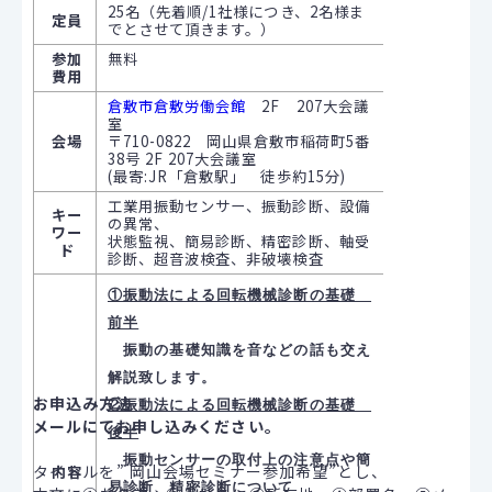
25名（先着順/1社様につき、2名様ま
定員
でとさせて頂きます。）
参加
無料
費用
倉敷市倉敷労働会館
2F 207大会議
室
会場
〒710
-0822
岡山県倉敷市稲荷町5番
38号 2F 207大会議室
(最寄:JR「倉敷駅」 徒歩約15分)
工業用振動センサー、振動診断、設備
キー
の異常、
ワー
状態監視、簡易診断、精密診断、軸受
ド
診断、超音波検査、非破壊検査
①振動法による回転機械診断の基礎
前半
振動の基礎知識を音などの話も交え
解説致します。
お申込み方法
②振動法による回転機械診断の基礎
メールにてお申し込みください。
後半
振動センサーの取付上の注意点や簡
タイトルを” 岡山会場セミナー参加希望”とし、
内容
易診断、精密診断について