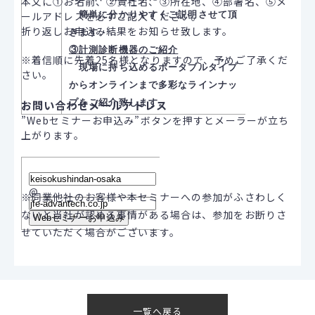
本文に①お名前、②貴社名、③所在地、④部署名、⑤メ
簡単に分かりやすくご説明させて頂
ールアドレスを必ずご記入ください。
折り返しお申込み結果をお知らせ致します。
きます。
③計測診断機器のご紹介
※着信順に先着25名様となりますので、予めご了承くだ
現場に持ち込めるポータブルタイプ
さい。
からオンラインまで
多彩なラインナッ
プをご紹介致します。
お問い合わせメールアドレス
”Webセミナーお申込み”ボタンを押すとメーラーが立ち
上がります。
@
※同業他社のお客様や本セミナーへの参加がふさわしく
ないと当社が認める事情がある場合は、参加をお断りさ
せていただく場合がございます。
一覧へ戻る