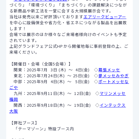
づくり」「環境づくり」「まちづくり」の課題解決につなが
る新商品や新工法を一堂に会する大規模展示会です。
当社は発売以来ご好評頂いております
エアリークビューアー
を中心に設備保全や省力化・省エネにつながる製品を出展致
します！
会場では展示のほか様々なご来場者様向けのイベントも予定
されています。
上記グランドフェア公式HPから開催地毎に事前登録の上、ご
来場ください。
【開催日・会場（全国5会場）】
関東：2025年7月 3日 (木) ～ 4日(金) ◇
幕張メッセ
東北：2025年7月24日(木) ～ 25日(金) ◇
夢メッセみやぎ
中部：2025年9月 4日(木) ～ 5日(金) ◇
ポートメッセな
ごや
九州：2025年9月11日(木) ～ 12日(金) ◇
マリンメッセ
福岡
関西：2025年9月18日(木) ～ 19日(金) ◇
インテックス
大阪
【弊社ブース】
「テーマゾーン」特設ブース内